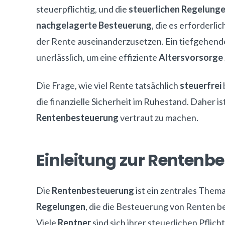
steuerpflichtig, und die
steuerlichen Regelung
nachgelagerte Besteuerung
, die es erforderli
der Rente auseinanderzusetzen. Ein tiefgehende
unerlässlich, um eine effiziente
Altersvorsorge
Die Frage, wie viel Rente tatsächlich
steuerfrei
die finanzielle Sicherheit im Ruhestand. Daher ist
Rentenbesteuerung
vertraut zu machen.
Einleitung zur Rentenb
Die
Rentenbesteuerung
ist ein zentrales Them
Regelungen
, die die Besteuerung von Renten b
Viele
Rentner
sind sich ihrer steuerlichen Pflic