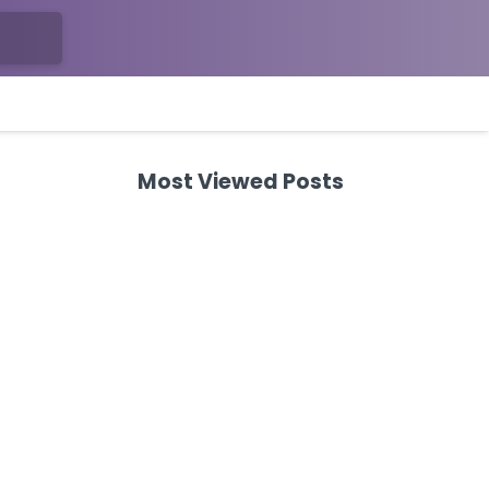
Most Viewed Posts
BUSINESS
Steuer bei 10.000 Euro
Mieteinnahmen
berechnen
Published on
vor 1 Jahr
BUSINESS
Brille von der Steuer
absetzen – Steuertipps